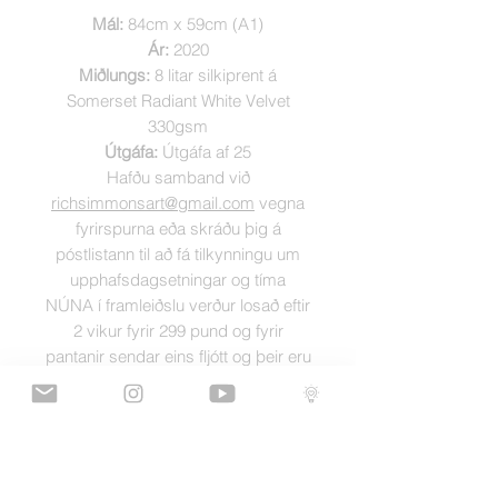
Mál:
84cm x 59cm (A1)
Ár:
2020
Miðlungs:
8 litar silkiprent á
Somerset Radiant White Velvet
330gsm
Útgáfa:
Útgáfa af 25
Hafðu samband við
richsimmonsart@gmail.com
vegna
fyrirspurna eða skráðu þig á
póstlistann til að fá tilkynningu um
upphafsdagsetningar og tíma
NÚNA í framleiðslu verður losað eftir
2 vikur fyrir 299 pund og fyrir
pantanir sendar eins fljótt og þeir eru
undirritaðir og kláruðir
SENDINGA
UPPLÝSINGAR