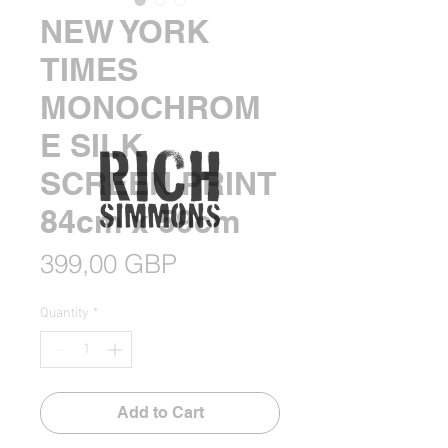
NEW YORK
TIMES
MONOCHROM
E SILK
SCREEN PRINT
84cm x 59cm
Price
399,00 GBP
Quantity
*
Add to Cart