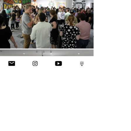
GÆTILEGT BJÖRTT - HÓPASÝNING
SAMSKIPTI CASS - TAMPA
18. SEPTEMBER TIL 6. NÓVEMBER 2015