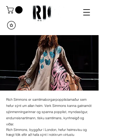
Rich Simmons er samtímaborgarpopplistamaður sem
hefur sýnt um allan heim. Verk Simmons kanna gatnamót
sjónmenningarinnar og spanna popplist, myndasögur,
endurreisnartímann, tísku samtímans, kynhneigð og
víðar.
Rich Simmons, byggður í London, hefur heimsvísu og
frægt fólk eftir að hafa sýnt í nokkrum virtustu