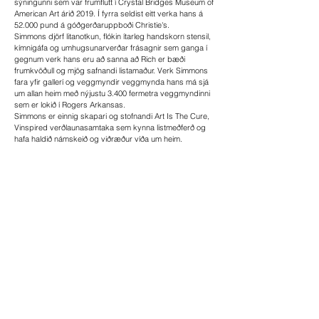
sýningunni sem var frumflutt í Crystal Bridges Museum of
American Art árið 2019. Í fyrra seldist eitt verka hans á
52.000 pund á góðgerðaruppboði Christie's.
Simmons djörf litanotkun, flókin ítarleg handskorn stensil,
kímnigáfa og umhugsunarverðar frásagnir sem ganga í
gegnum verk hans eru að sanna að Rich er bæði
frumkvöðull og mjög safnandi listamaður. Verk Simmons
fara yfir gallerí og veggmyndir veggmynda hans má sjá
um allan heim með nýjustu 3.400 fermetra veggmyndinni
sem er lokið í Rogers Arkansas.
Simmons er einnig skapari og stofnandi Art Is The Cure,
Vinspired verðlaunasamtaka sem kynna listmeðferð og
hafa haldið námskeið og viðræður víða um heim.