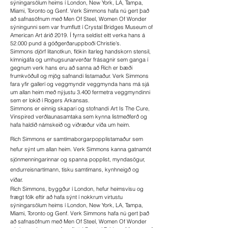
sýningarsölum heims í London, New York, LA, Tampa,
Miami, Toronto og Genf. Verk Simmons hafa nú gert það
að safnasöfnum með Men Of Steel, Women Of Wonder
sýningunni sem var frumflutt í Crystal Bridges Museum of
American Art árið 2019. Í fyrra seldist eitt verka hans á
52.000 pund á góðgerðaruppboði Christie's.
Simmons djörf litanotkun, flókin ítarleg handskorn stensil,
kímnigáfa og umhugsunarverðar frásagnir sem ganga í
gegnum verk hans eru að sanna að Rich er bæði
frumkvöðull og mjög safnandi listamaður. Verk Simmons
fara yfir gallerí og veggmyndir veggmynda hans má sjá
um allan heim með nýjustu 3.400 fermetra veggmyndinni
sem er lokið í Rogers Arkansas.
Simmons er einnig skapari og stofnandi Art Is The Cure,
Vinspired verðlaunasamtaka sem kynna listmeðferð og
hafa haldið námskeið og viðræður víða um heim.
Rich Simmons er samtímaborgarpopplistamaður sem
hefur sýnt um allan heim. Verk Simmons kanna gatnamót
sjónmenningarinnar og spanna popplist, myndasögur,
endurreisnartímann, tísku samtímans, kynhneigð og
víðar.
Rich Simmons, byggður í London, hefur heimsvísu og
frægt fólk eftir að hafa sýnt í nokkrum virtustu
sýningarsölum heims í London, New York, LA, Tampa,
Miami, Toronto og Genf. Verk Simmons hafa nú gert það
að safnasöfnum með Men Of Steel, Women Of Wonder